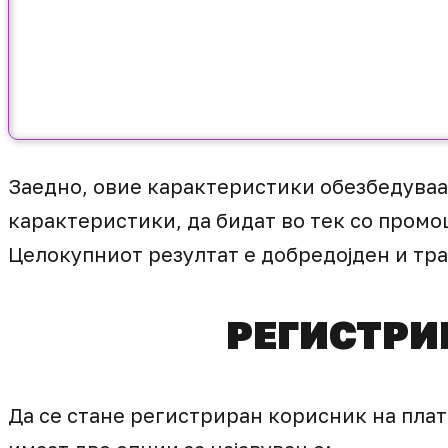
Заедно, овие карактеристики обезбедуваа
карактеристики, да бидат во тек со промо
Целокупниот резултат е добредојден и тр
РЕГИСТРИР
Да се стане регистриран корисник на плат