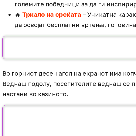
големите победници за да ги инспирир
🔥
Тркало на среќата
– Уникатна карак
да освојат бесплатни вртења, готовин
Во горниот десен агол на екранот има коп
Веднаш подолу, посетителите веднаш се п
настани во казиното.