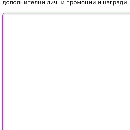
дополнителни лични промоции и награди.