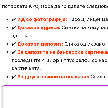
потврдата KYC, мора да го дадете следнов
✔️
ИД со фотографија:
Пасош, лиценца 
✔️
Доказ за адреса:
Сметка за комунал
адреса.
✔️
Доказ за депозит:
Слика од екранот
✔️
За депозити на банкарска картичка
последните 4 цифри плус селфи со кар
картичката.
✔️
За други начини на плаќање:
Слика о