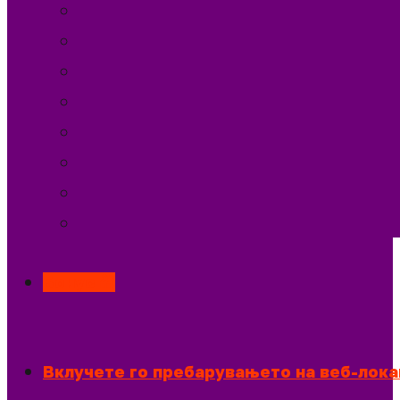
Бонус 🎁
Вклучете го пребарувањето на веб-лока