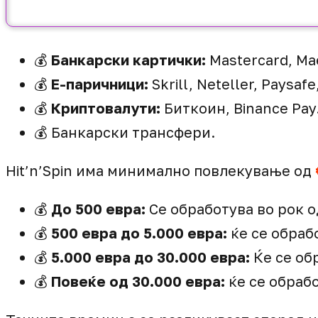
💰
Банкарски картички:
Mastercard, Maes
💰
Е-паричници:
Skrill, Neteller, Paysaf
💰
Криптовалути:
Биткоин, Binance Pay
💰 Банкарски трансфери.
Hit’n’Spin има минимално повлекување од
💰
До 500 евра:
Се обработува во рок од
💰
500 евра до 5.000 евра:
ќе се обрабо
💰
5.000 евра до 30.000 евра:
Ќе се обр
💰
Повеќе од 30.000 евра:
ќе се обрабо