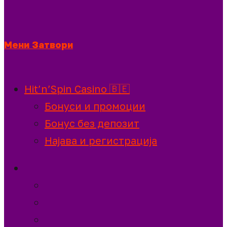
Мени
Затвори
Hit’n’Spin Casino 🇧🇪
Бонуси и промоции
Бонус без депозит
Најава и регистрација