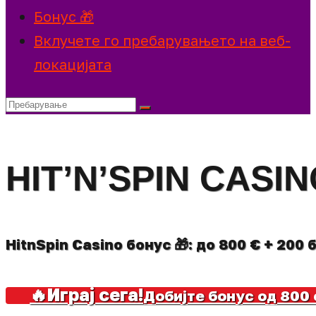
Бонус 🎁
Вклучете го пребарувањето на веб-
локацијата
HIT’N’SPIN CASI
HitnSpin Casino бонус 🎁: до 800 € + 20
🔥Играј сега!
Добијте бонус од 800 