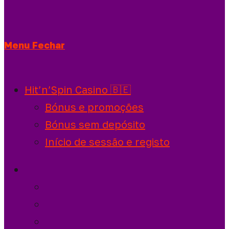
Menu
Fechar
Hit’n’Spin Casino 🇧🇪
Bónus e promoções
Bónus sem depósito
Início de sessão e registo