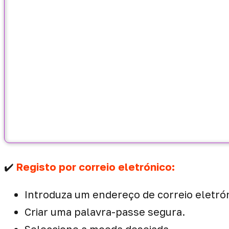
✔️
Registo por correio eletrónico:
Introduza um endereço de correio eletrón
Criar uma palavra-passe segura.