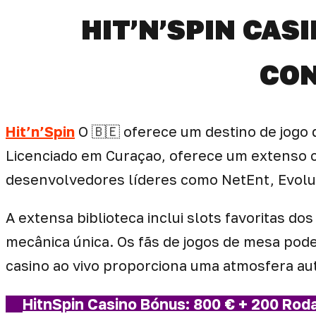
HIT’N’SPIN CAS
CON
Hit’n’Spin
O 🇧🇪 oferece um destino de jogo d
Licenciado em Curaçao, oferece um extenso ca
desenvolvedores líderes como NetEnt, Evolut
A extensa biblioteca inclui slots favoritas 
mecânica única. Os fãs de jogos de mesa podem
casino ao vivo proporciona uma atmosfera aut
HitnSpin Casino Bónus: 800 € + 200 Rod