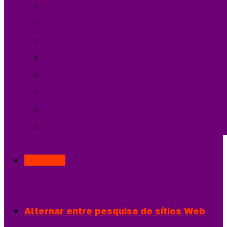
Bónus 🎁
Alternar entre pesquisa de sítios Web