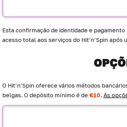
Esta confirmação de identidade e pagamento 
acesso total aos serviços do Hit’n’Spin após 
OPÇÕ
O Hit’n’Spin oferece vários métodos bancári
belgas. O depósito mínimo é de
€10
.
As opçõe